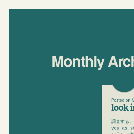
Monthly Arc
Posted on
M
look i
調査する。調べ
you as