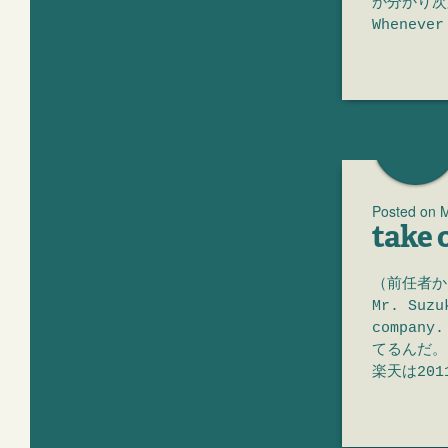
か分かり次第、
Whenever
Posted on
M
take o
（前任者か
Mr. Suzu
compa
てるんだ。 Ra
楽天は201