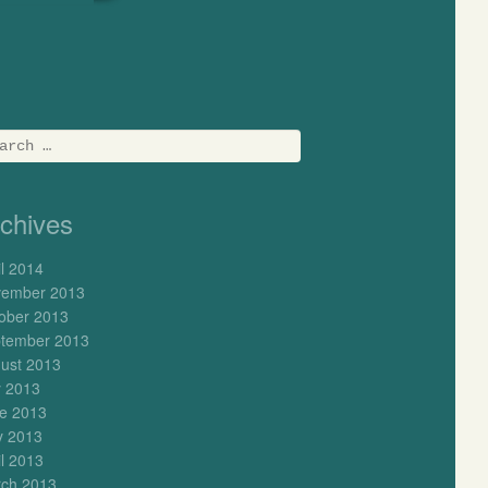
rch
chives
il 2014
ember 2013
ober 2013
tember 2013
ust 2013
y 2013
e 2013
 2013
il 2013
ch 2013