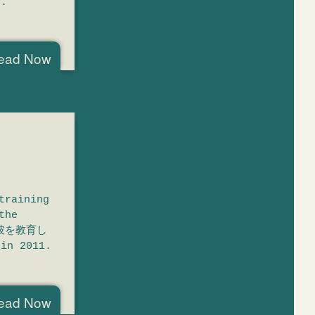
.
ead Now
aining
the
彼を教育し
in 2011.
ead Now