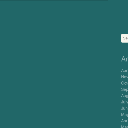
Sea
Ar
Apr
Nov
Oct
Sep
Aug
Jul
Jun
May
Apr
Mar