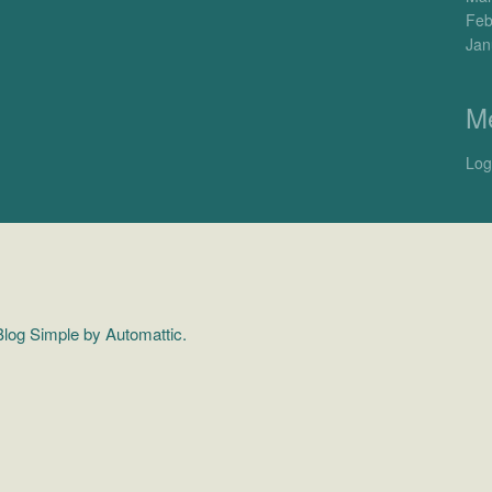
Feb
Jan
M
Log
log Simple by
Automattic
.