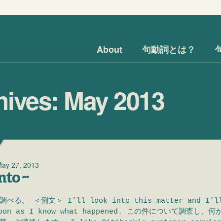
Menu
Skip to content
About
句動詞とは？
hives:
May 2013
ay 27, 2013
nto ~
る。 ＜例文＞ I’ll look into this matter and I’ll
 soon as I know what happened. この件について調査し、