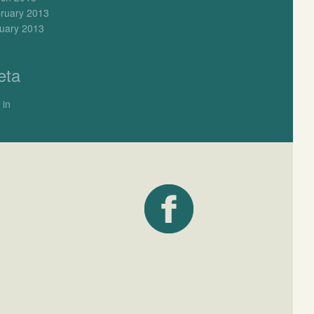
ruary 2013
uary 2013
eta
 in