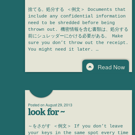
捨てる。処分する ＜例文＞ Documents that
include any confidential information
need to be shredded before being
thrown out. 機密情報を含む書類は、処分する
前にシュレッダーにかける必要がある。 Make
sure you don’t throw out the receipt.
You might need it later. …
Read Now
Posted on
August 29, 2013
look for ~
～をさがす ＜例文＞ If you don’t leave
your keys in the same spot every time