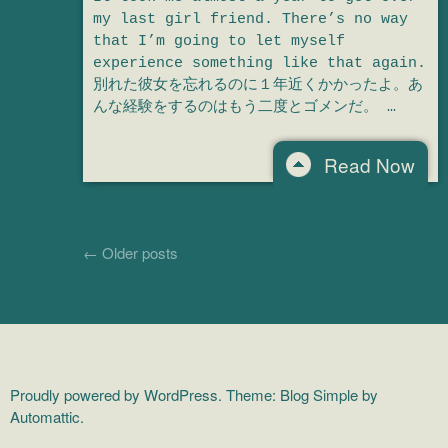
my last girl friend. There’s no way
that I’m going to let myself
experience something like that again.
別れた彼女を忘れるのに１年近くかかったよ。あ
んな経験をするのはもう二度とゴメンだ。 …
Read Now
Post navigation
←
Older posts
Proudly powered by WordPress.
Theme: Blog Simple by
Automattic
.