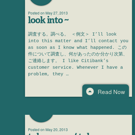
Posted on
May 27, 2013
look into ~
調査する。調べる。 ＜例文＞ I’ll look
into this matter and I’ll contact you
as soon as I know what happened. この
件について調査し、何があったのか分かり次第、
ご連絡します。 I like Citibank’s
customer service. Whenever I have a
problem, they …
Read Now
Posted on
May 20, 2013