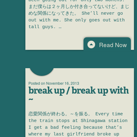
been going out for only two months.
まだ僕らは２ヶ月しか付き合ってないけど、まじ
めな関係になってきた。 She’ll never go
out with me. She only goes out with
tall guys. …
Read Now
Posted on
November 16, 2013
break up / break up with
~
恋愛関係が終わる。～を振る。 Every time
the train stops at Shinagawa station
I get a bad feeling because that’s
where my last girlfriend broke up