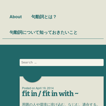
Menu
Skip to content
About
句動詞とは？
句動詞について知っておきたいこと
Search
Posted on
April 19, 2014
fit in / fit in with ~
周囲の人や環境に溶け込む、なじむ、適合する。